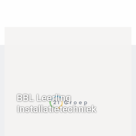
BBL Leerling
Installatietechniek