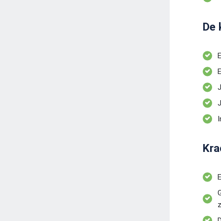
De 
E
E
J
J
I
Kra
E
G
z
D