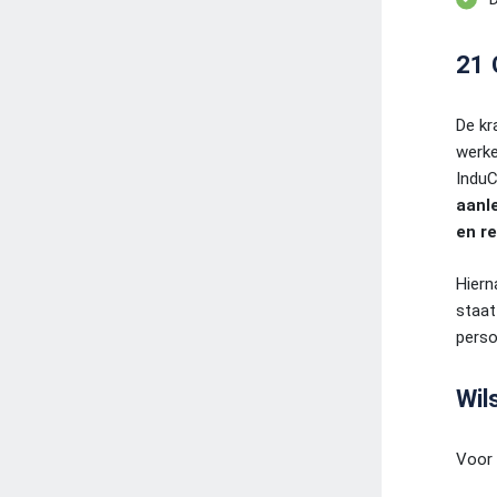
21 
De kr
werke
InduC
aanl
en r
Hiern
staat
perso
Wil
Voor 