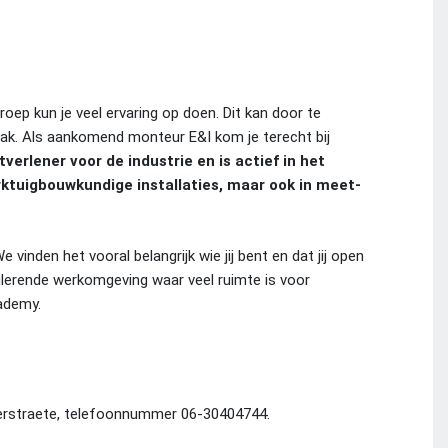
oep kun je veel ervaring op doen. Dit kan door te
 vak. Als aankomend monteur E&I kom je terecht bij
erlener voor de industrie en is actief in het
tuigbouwkundige installaties, maar ook in meet-
inden het vooral belangrijk wie jij bent en dat jij open
mulerende werkomgeving waar veel ruimte is voor
cademy.
erstraete, telefoonnummer 06-30404744.