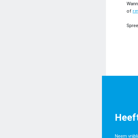
Wanne
of
r.
Spree
Heeft
Neem vrijbl