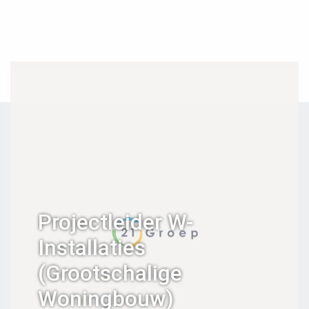
Projectleider W-
Installaties
(Grootschalige
Woningbouw)