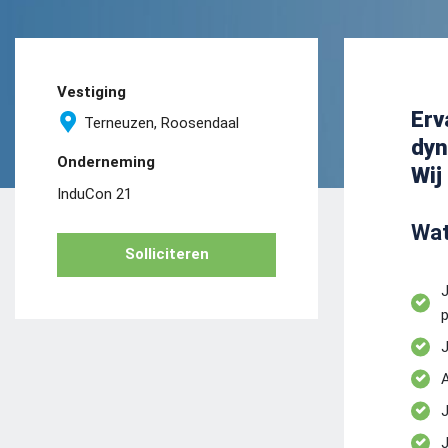
Vestiging
Erv
Terneuzen, Roosendaal
dyn
Onderneming
Wij
InduCon 21
Wat
Solliciteren
J
p
J
A
J
J