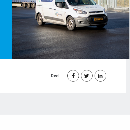
Deel


