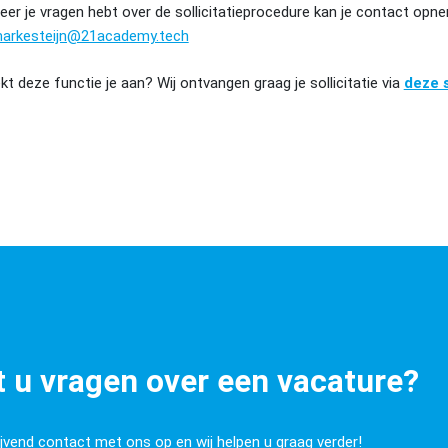
er je vragen hebt over de sollicitatieprocedure kan je contact op
markesteijn@21academy.tech
kt deze functie je aan? Wij ontvangen graag je sollicitatie via
deze s
 u vragen over een vacature?
ijvend contact met ons op en wij helpen u graag verder!