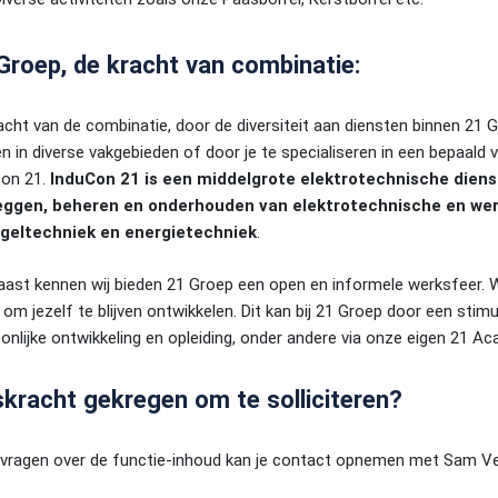
Groep, de kracht van combinatie:
acht van de combinatie, door de diversiteit aan diensten binnen 21 Gr
n in diverse vakgebieden of door je te specialiseren in een bepaald
on 21.
InduCon 21 is een middelgrote elektrotechnische dienstv
eggen, beheren en onderhouden van elektrotechnische en werk
egeltechniek en energietechniek
.
aast kennen wij bieden 21 Groep een open en informele werksfeer. We v
 om jezelf te blijven ontwikkelen. Dit kan bij 21 Groep door een sti
onlijke ontwikkeling en opleiding, onder andere via onze eigen 21 A
skracht gekregen om te solliciteren?
vragen over de functie-inhoud kan je contact opnemen met Sam V