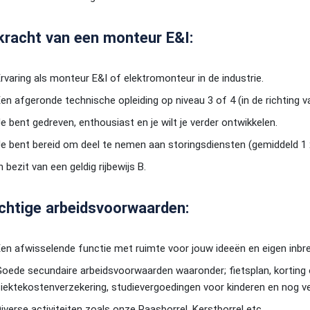
kracht van een monteur E&I:
rvaring als monteur E&I of elektromonteur in de industrie.
en afgeronde technische opleiding op niveau 3 of 4 (in de richting v
e bent gedreven, enthousiast en je wilt je verder ontwikkelen.
e bent bereid om deel te nemen aan storingsdiensten (gemiddeld 1 
n bezit van een geldig rijbewijs B.
chtige arbeidsvoorwaarden:
en afwisselende functie met ruimte voor jouw ideeën en eigen inbr
oede secundaire arbeidsvoorwaarden waaronder; fietsplan, korting
iektekostenverzekering, studievergoedingen voor kinderen en nog ve
iverse activiteiten zoals onze Paasborrel, Kerstborrel etc.