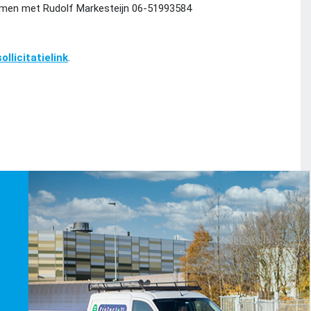
nemen met
Rudolf Markesteijn 06-51993584
ollicitatielink
.