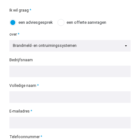
Ik wil graag
een adviesgesprek
een offerte aanvragen
over
Bedrijfsnaam
Volledige naam
Zoeken naar
E-mailadres

Anderen zochten ook
Telefoonnummer