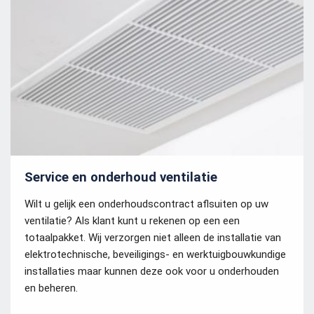
Service en onderhoud ventilatie
Wilt u gelijk een onderhoudscontract aflsuiten op uw
ventilatie? Als klant kunt u rekenen op een een
totaalpakket. Wij verzorgen niet alleen de installatie van
elektrotechnische, beveiligings- en werktuigbouwkundige
installaties maar kunnen deze ook voor u onderhouden
en beheren.