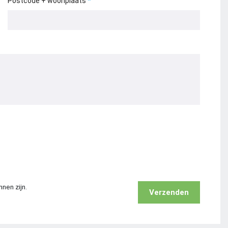
Postcode + woonplaats
nnen zijn.
Verzenden