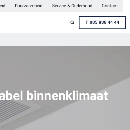
heid
Duurzaamheid
Service & Onderhoud
Contact
T 085 888 44 44

tabel binnenklimaat