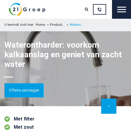
Sluit

U bevindt zich hier:
Home
Producten
Waterontharder
Waterontharder: voorkom
kalkaanslag en geniet van zacht
water
Offerte aanvragen
Met filter
Met zout