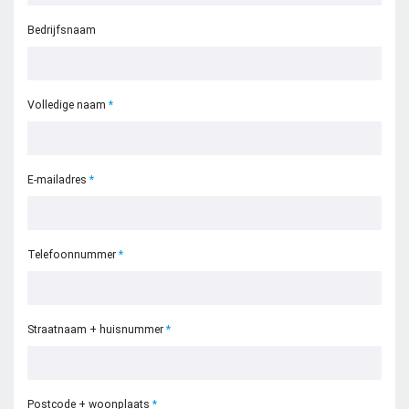
Zoeken naar
Bedrijfsnaam

Anderen zochten ook
Volledige naam
E-mailadres
Telefoonnummer
Straatnaam + huisnummer
Postcode + woonplaats