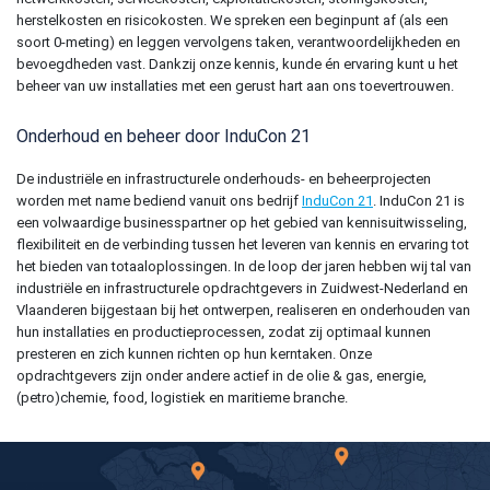
herstelkosten en risicokosten. We spreken een beginpunt af (als een
soort 0-meting) en leggen vervolgens taken, verantwoordelijkheden en
bevoegdheden vast. Dankzij onze kennis, kunde én ervaring kunt u het
beheer van uw installaties met een gerust hart aan ons toevertrouwen.
Onderhoud en beheer door InduCon 21
De
industriële en infrastructurele onderhouds- en beheerprojecten
worden met name bediend vanuit ons bedrijf
InduCon 21
.
InduCon 21 is
een volwaardige businesspartner op het gebied van kennisuitwisseling,
flexibiliteit en de verbinding tussen het leveren van kennis en ervaring tot
het bieden van totaaloplossingen.
In de loop der jaren hebben wij tal van
industriële en infrastructurele opdrachtgevers in
Zuidwest-Nederland en
Vlaanderen
bijgestaan bij het ontwerpen, realiseren en onderhouden van
hun installaties en productieprocessen, zodat zij optimaal kunnen
presteren en zich kunnen richten op hun kerntaken. Onze
opdrachtgevers zijn onder andere actief in
de olie & gas, energie,
(petro)chemie, food, logistiek en maritieme branche.