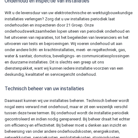
Onderhoud en inspectie van installaties
Wilt u de levensduur van uw
elektrotechnische en werktuigbouwkundige
installaties verlengen? Zorg dat u uw installaties periodiek laat
onderhouden en inspecteren door 21 Groep. Onze
onderhoudswerkzaamheden lopen uiteen van periodiek onderhoud en
het uitvoeren van reparaties, tot het begeleiden van leveranciers en het
uitvoeren van tests en beproevingen.
Wij voeren onderhoud uit aan
onder andere licht- en krachtinstallaties, meet- en regeltechniek, gas,
water & sanitair, domotica, beveiligings- en communicatieoplossingen
en duurzame installaties. Dit is slechts een greep uit ons
dienstenpakket, want wij kunnen iedere installatie voorzien van een
deskundig, kwalitatief en servicegericht onderhoud.
Technisch beheer van uw installaties
Daarnaast kunnen wij uw installaties beheren. Technisch beheer wordt
nogal eens verward met onderhoud, maar er zit een wezenlijk verschil
tussen deze twee termen. Bij onderhoud wordt de installatie periodiek
gecontroleerd en indien nodig gerepareerd. Bij beheer draait het echter
om efficiency en effectiviteit. Bij beheer moet u denken aan inzicht en
beheersing van onder andere onderhoudskosten, energiekosten,
netwerkkosten, servicekosten, exploitatiekosten, storingskosten,