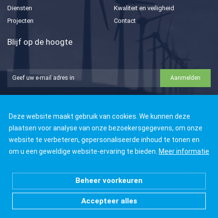
Diensten
Kwaliteit en veiligheid
Projecten
Contact
Blijf op de hoogte
Aanmelden





Deze website maakt gebruik van cookies. We kunnen deze
plaatsen voor analyse van onze bezoekersgegevens, om onze
website te verbeteren, gepersonaliseerde inhoud te tonen en
om u een geweldige website-ervaring te bieden.
Meer informatie
© Copyright 2026 21 Groep
Alle rechten voorbehouden
Beheer voorkeuren
Disclaimer
Privacyverklaring
Kwaliteit & veiligheid
Accepteer alles
085 888 44
Cookie instellingen
44