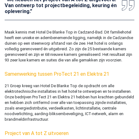
Van ontwerp tot projectbegeleiding, keuring én
oplevering.”
Maak kennis met Hotel De Blanke Top in Cadzand-Bad. Dit familiehotel
heeft een unieke en adembenemende ligging, namelijk in de Cadzandse
duinen op een steenworp afstand van de zee. Het hotel is onlangs
volledig gerenoveerd én uitgebreid. Zo zijn de 25 bestaande kamers
gerenoveerd en zijn er 68 nieuwe kamers gerealiseerd. Het resultaat zijn
93 zeer luxe kamers en suites die van alle gemakken zijn voorzien.
Samenwerking tussen ProTect 21 en Elektra 21
21 Groep kreeg van Hotel De Blanke Top de opdracht om alle
elektrotechnische installaties in het hotel te ontwerpen en te installeren.
Onze bedrijven ProTect 21 en Elektra 21 hebben hun krachten gebundeld
en hebben zich ontfermd over alle van toepassing zijnde installaties,
zoals energiedistributie, verdeelkasten, lichtinstallatie, centrale
noodverlichting, aarding-bliksembeveiliging, ICT-netwerk, alarm en
brandmeldinfrastructuur.
Project van A tot Z uitvoeren