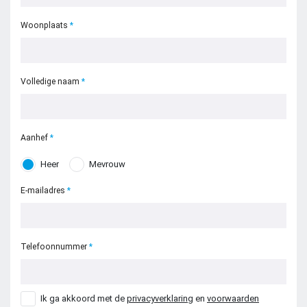
Woonplaats
Volledige naam
Zoeken naar

Aanhef
Anderen zochten ook
Heer
Mevrouw
E-mailadres
Telefoonnummer
Ik ga akkoord met de
privacyverklaring
en
voorwaarden