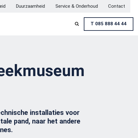
heid
Duurzaamheid
Service & Onderhoud
Contact
T 085 888 44 44

streekmuseum
chnische installaties voor
ale pand, naar het andere
ines.