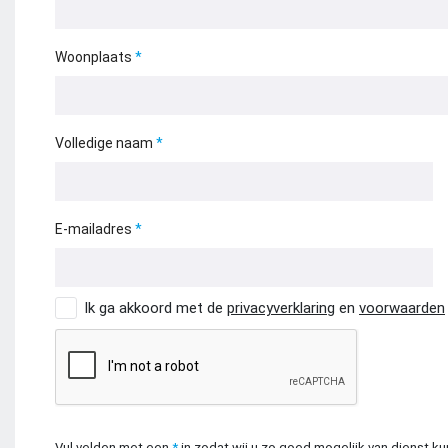
Woonplaats
Volledige naam
E-mailadres
Ik ga akkoord met de
privacyverklaring
en
voorwaarden
Vul velden met een
*
in zodat wij u zo goed mogelijk van dienst ku