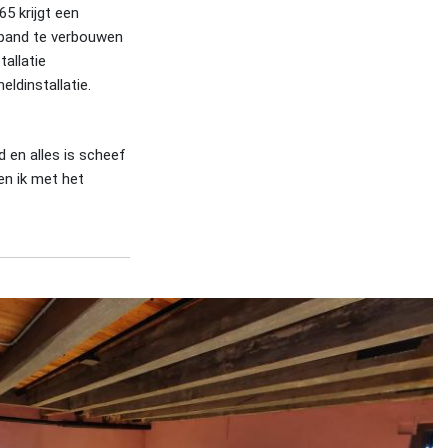
5 krijgt een
 pand te verbouwen
tallatie
eldinstallatie.
d en alles is scheef
en ik met het