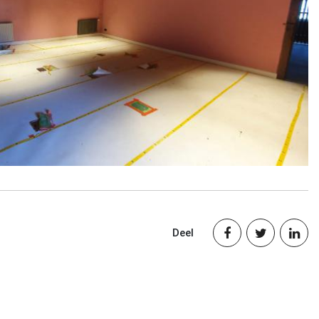
Deel


