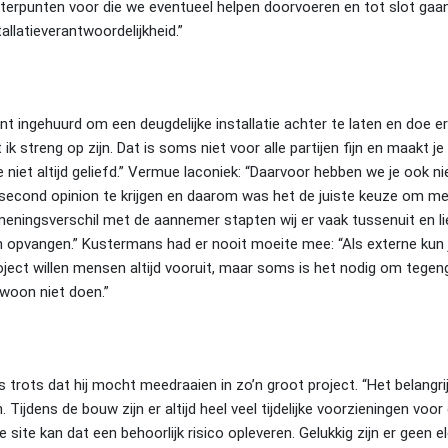
beterpunten voor die we eventueel helpen doorvoeren en tot slot ga
allatieverantwoordelijkheid.”
nt ingehuurd om een deugdelijke installatie achter te laten en doe e
ik streng op zijn. Dat is soms niet voor alle partijen fijn en maakt je
e niet altijd geliefd.” Vermue laconiek: “Daarvoor hebben we je ook n
 second opinion te krijgen en daarom was het de juiste keuze om me
meningsverschil met de aannemer stapten wij er vaak tussenuit en li
 opvangen.” Kustermans had er nooit moeite mee: “Als externe kun j
roject willen mensen altijd vooruit, maar soms is het nodig om tegeng
ewoon niet doen.”
s trots dat hij mocht meedraaien in zo’n groot project. “Het belangrij
Tijdens de bouw zijn er altijd heel veel tijdelijke voorzieningen voor
ite kan dat een behoorlijk risico opleveren. Gelukkig zijn er geen el