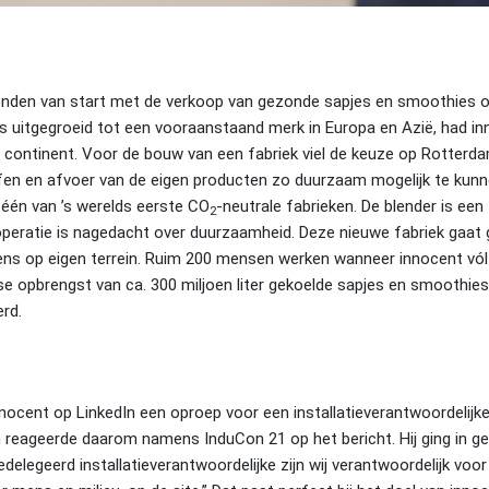
Londen van start met de verkoop van gezonde sapjes en smoothies o
s uitgegroeid tot een vooraanstaand merk in Europa en Azië, had i
 continent. Voor de bouw van een fabriek viel de keuze op Rotterda
en en afvoer van de eigen producten zo duurzaam mogelijk te kunn
s één van ’s werelds eerste CO
-neutrale fabrieken. De blender is een
2
operatie is nagedacht over duurzaamheid. Deze nieuwe fabriek gaa
s op eigen terrein. Ruim 200 mensen werken wanneer innocent vól i
kse opbrengst van ca. 300 miljoen liter gekoelde sapjes en smoothie
rd.
innocent op LinkedIn een oproep voor een installatieverantwoordelij
en reageerde daarom namens InduCon 21 op het bericht. Hij ging in ges
delegeerd installatieverantwoordelijke zijn wij verantwoordelijk voor a