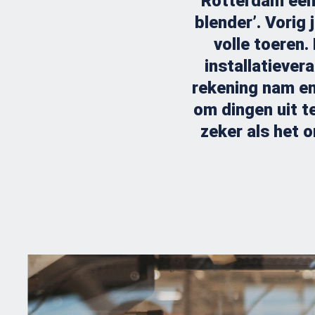
Rotterdam ee
blender’. Vorig 
volle toeren
installatiever
rekening nam en 
om dingen uit te 
zeker als het 