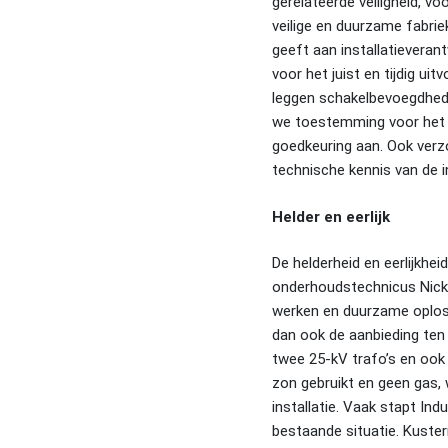
gerelateerde veiligheid, vo
veilige en duurzame fabrie
geeft aan installatieverant
voor het juist en tijdig u
leggen schakelbevoegdhed
we toestemming voor het v
goedkeuring aan. Ook verz
technische kennis van de in
Helder en eerlijk
De helderheid en eerlijkhe
onderhoudstechnicus Nick 
werken en duurzame oplossi
dan ook de aanbieding ten 
twee 25-kV trafo’s en ook
zon gebruikt en geen gas, 
installatie. Vaak stapt In
bestaande situatie. Kuste