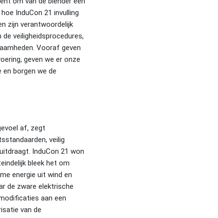
ocent om van de blender een
 hoe InduCon 21 invulling
en zijn verantwoordelijk
n de veiligheidsprocedures,
kzaamheden. Vooraf geven
voering, geven we er onze
e en borgen we de
gevoel af, zegt
sstandaarden, veilig
 uitdraagt. InduCon 21 won
eindelijk bleek het om
me energie uit wind en
ar de zware elektrische
 modificaties aan een
isatie van de