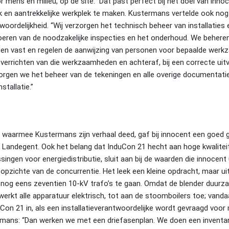
or mens en milieu, op de site.” Dat past perfect bij het doel van inn
k en aantrekkelijke werkplek te maken. Kustermans vertelde ook nog
woordelijkheid. “Wij verzorgen het technisch beheer van installaties 
itvoeren van de noodzakelijke inspecties en het onderhoud. We behere
en vast en regelen de aanwijzing van personen voor bepaalde wer
errichten van die werkzaamheden en achteraf, bij een correcte uit
orgen we het beheer van de tekeningen en alle overige documentati
stallatie.”
id waarmee Kustermans zijn verhaal deed, gaf bij innocent een goed 
Landegent. Ook het belang dat InduCon 21 hecht aan hoge kwaliteit
ngen voor energiedistributie, sluit aan bij de waarden die innocent
opzichte van de concurrentie. Het leek een kleine opdracht, maar uit
 nog eens zeventien 10-kV trafo’s te gaan. Omdat de blender duurza
werkt alle apparatuur elektrisch, tot aan de stoomboilers toe; vanda
duCon 21 in, als een installatieverantwoordelijke wordt gevraagd voor
rmans: “Dan werken we met een driefasenplan. We doen een inventar