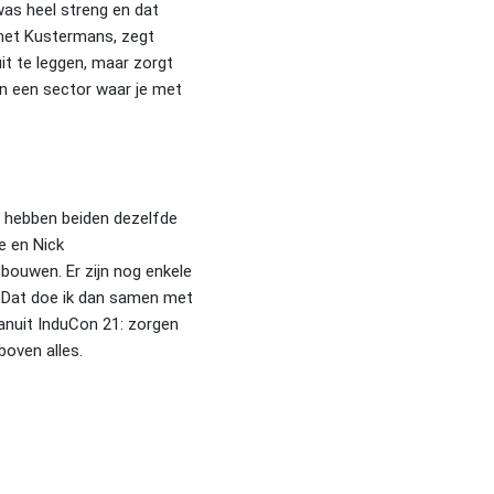
was heel streng en dat
 met Kustermans, zegt
uit te leggen, maar zorgt
 in een sector waar je met
j hebben beiden dezelfde
ke en Nick
bouwen. Er zijn nog enkele
. Dat doe ik dan samen met
vanuit InduCon 21: zorgen
boven alles.