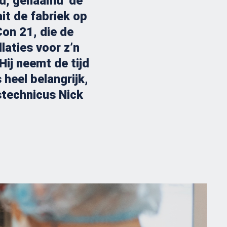
d, genaamd ‘de
ait de fabriek op
on 21, die de
laties voor z’n
Hij neemt de tijd
s heel belangrijk,
technicus Nick