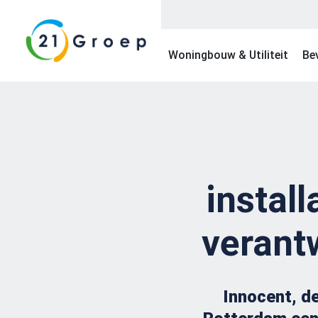
Woningbouw & Utiliteit
Bev
instal
verant
Innocent, de