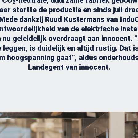
n CO
-neutrale, duurzame fabriek gebouw
2
jaar startte de productie en sinds juli dra
. Mede dankzij Ruud Kustermans van InduC
antwoordelijkheid van de elektrische instal
nu geleidelijk overdraagt aan innocent. “
leggen, is duidelijk en altijd rustig. Dat i
om hoogspanning gaat”, aldus
onderhouds
Landegent van innocent.