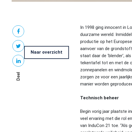
In 1998 ging innocent in 

duurzame wereld. Inmiddel
productie op het Europese

aanvoer van de grondstoff
Naar overzicht
staat daar de ‘blender’, al

tekentafel tot en met de 
zonnepanelen en windmolen
Deel
zorgen ze voor een jaarlij
manier worden geproducee
Technisch beheer
Begin vorig jaar plaatste 
veel ervaring met die rol 
van InduCon 21 toe. “Als ge