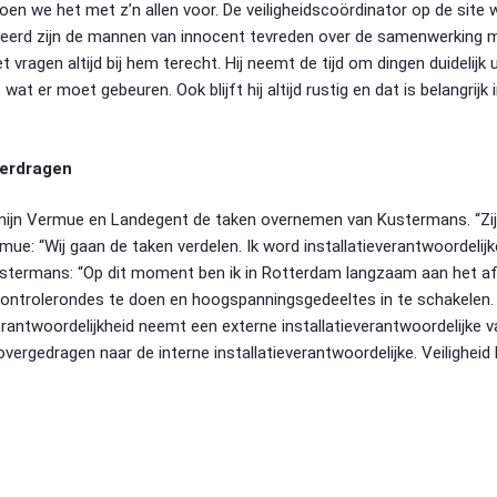
oen we het met z’n allen voor. De veiligheidscoördinator op de site 
gekeerd zijn de mannen van innocent tevreden over de samenwerking
ragen altijd bij hem terecht. Hij neemt de tijd om dingen duidelijk 
at er moet gebeuren. Ook blijft hij altijd rustig en dat is belangrijk
verdragen
rmijn Vermue en Landegent de taken overnemen van Kustermans. “Zi
ermue: “Wij gaan de taken verdelen. Ik word installatieverantwoordelij
ustermans: “Op dit moment ben ik in Rotterdam langzaam aan het af
controlerondes te doen en hoogspanningsgedeeltes in te schakelen
erantwoordelijkheid neemt een externe installatieverantwoordelijke 
vergedragen naar de interne installatieverantwoordelijke. Veiligheid 