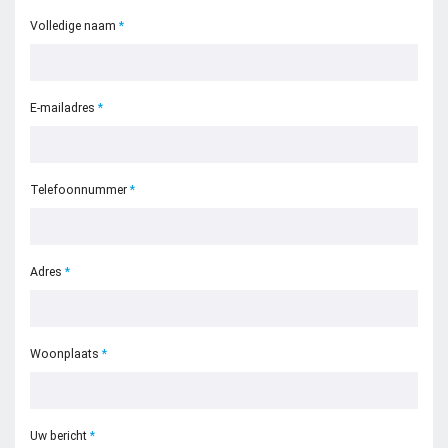
Volledige naam
E-mailadres
Telefoonnummer
Zoeken naar

Adres
Anderen zochten ook
Woonplaats
Uw bericht