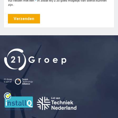
Vul velden met een
*
in zodat wij u zo goed mogelijk van dienst kunnen
zijn.
Verzenden