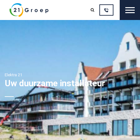
Sluit

Elektra 21
Uw duurzame installateur